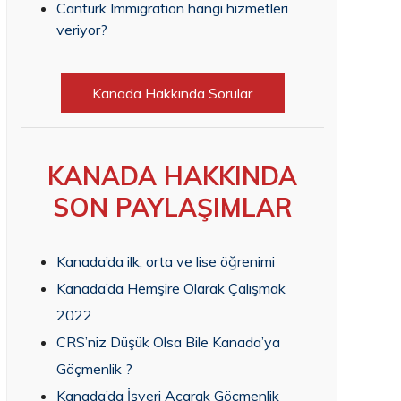
Canturk Immigration hangi hizmetleri
veriyor?
Kanada Hakkında Sorular
KANADA HAKKINDA
SON PAYLAŞIMLAR
Kanada’da ilk, orta ve lise öğrenimi
Kanada’da Hemşire Olarak Çalışmak
2022
CRS’niz Düşük Olsa Bile Kanada’ya
Göçmenlik ?
Kanada’da İşyeri Açarak Göçmenlik