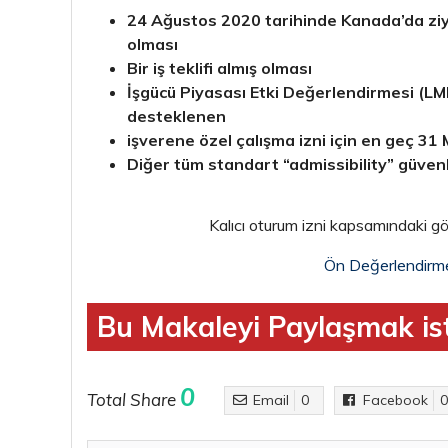
24 Ağustos 2020 tarihinde Kanada’da ziy
olması
Bir iş teklifi almış olması
İşgücü Piyasası Etki Değerlendirmesi (LMI
desteklenen
işverene özel çalışma izni için en geç 3
Diğer tüm standart “admissibility” güvenlik 
Kalıcı oturum izni kapsamındaki gö
Ön Değerlendirm
Bu Makaleyi Paylaşmak ist
0
Total Share
Email
0
Facebook
0