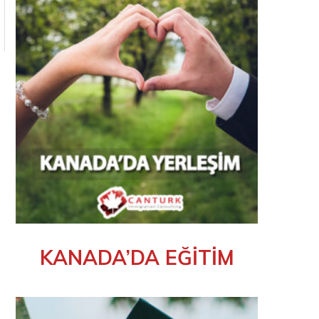
KANADA’DA EĞİTİM