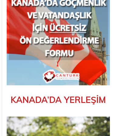
KANADA’DA YERLEŞİM