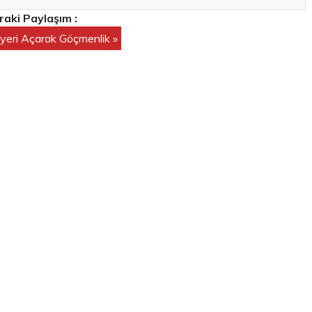
aki Paylaşım :
yeri Açarak Göçmenlik »