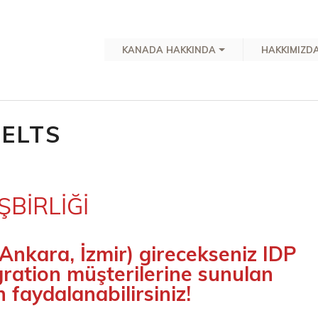
KANADA HAKKINDA
HAKKIMIZD
IELTS
ŞBİRLİĞİ
 Ankara, İzmir) girecekseniz IDP
ration müşterilerine sunulan
n faydalanabilirsiniz!