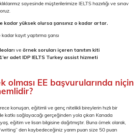
lıklarımız sayesinde müşterilerimize IELTS hazırlığı ve sınav
oruz.
e kadar yüksek olursa şansınız o kadar artar.
 kadar kayıt yaptırma şansı
deoları
ve
örnek soruları içeren tanıtım kiti
1’er adet IDP IELTS Turkey assist hizmeti
k olması EE başvurularında niçin
emlidir?
ece konuşan, eğitimli ve genç nitelikli bireylerin hızlı bir
lde katkı sağlayacağı gerçeğinden yola çıkan Kanada
aş, eğitim ve lisan bilgisine dağıtmıştır. Buna örnek olarak,
a “writing” den kaybedeceğiniz yarım puan size 50 puan