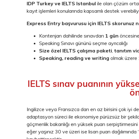
IDP Turkey ve IELTS Istanbul
ile olan çözüm ortak
kayıt işlemleri konularında kapsamlı destek verebiliy
Express Entry başvurusu için IELTS skorunuz n
Kontenjan dahilinde sınavdan
1 gün
öncesine
Speaking Sınavı gününü seçme ayrıcalığı
Size özel IELTS çalışma paketi
,
tanıtım vi
Speaking, reading ve writing
olmak üzere
IELTS sınav puanının yükse
ön
Ingilizce veya Fransızca dan en az birisini çok iyi der
adaptasyon süreci ile ekonomiye pürüzsüz bir şeki
göçmenlik bakanlığı en yüksek puan serpiştirmesini y
eğer yaşınız 30 ve üzeri ise lisan puan dağılımınd