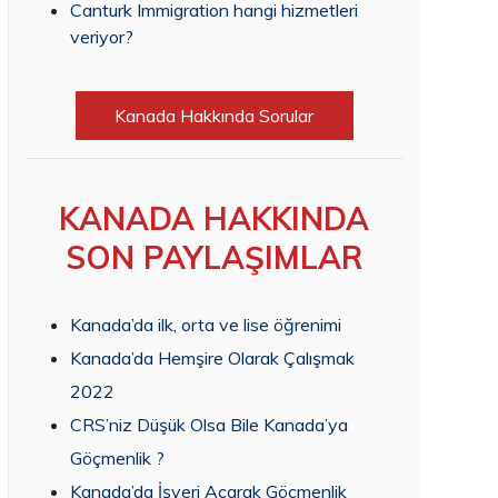
Canturk Immigration hangi hizmetleri
veriyor?
Kanada Hakkında Sorular
KANADA HAKKINDA
SON PAYLAŞIMLAR
Kanada’da ilk, orta ve lise öğrenimi
Kanada’da Hemşire Olarak Çalışmak
2022
CRS’niz Düşük Olsa Bile Kanada’ya
Göçmenlik ?
Kanada’da İşyeri Açarak Göçmenlik