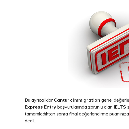
Bu ayrıcalıklar
Canturk Immigration
genel değerlen
Express Entry
başvurularında zorunlu olan
IELTS
s
tamamladıktan sonra final değerlendirme puanınıza
degil…